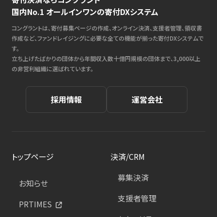
国内No.1 オールインワンの寄付DXシステム
コングラントは、寄付募集ページの作成、オンライン決済、支援者管理、領収書
作成など、ファンドレイジングに必要な全ての機能が揃った寄付DXシステムで
す。
立ち上げたばかりの団体から年間収入数十億円規模の団体まで、3,000以上
の非営利組織に選ばれています。
採用情報
運営会社
トップページ
決済/CRM
募集決済
お知らせ
支援者管理
PRTIMES