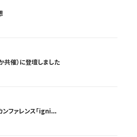
想
か共催）に登壇しました
ンファレンス「igni...