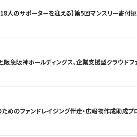
318人のサポーターを迎える】​​第5回マンスリー寄
と阪急阪神ホールディングス、企業支援型クラウドファン
めのファンドレイジング伴走・広報物作成助成プログラム「S