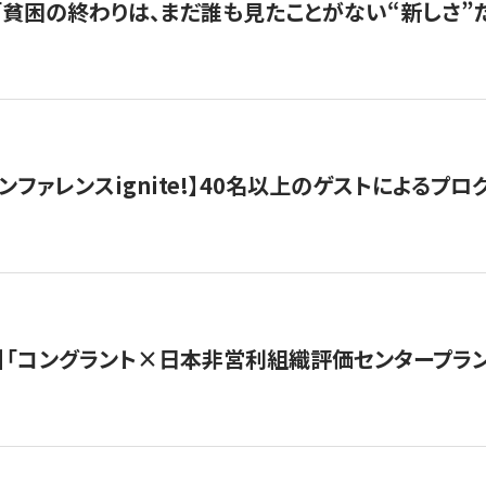
s |「貧困の終わりは、まだ誰も見たことがない“新しさ”だ
ンファレンスignite!】40名以上のゲストによるプログ
】「コングラント×日本非営利組織評価センタープラ