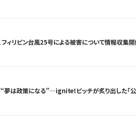
、フィリピン台風25号による被害について情報収集開
s |「“夢は政策になる”—ignite!ピッチが炙り出した