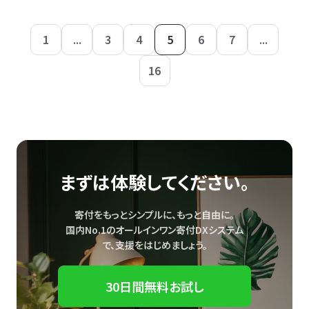
1
...
3
4
5
6
7
...
16
まずは体験してください。
寄付をもっとシンプルに、もっと自由に。
国内No.1のオールインワン寄付DXシステム
で、
支援をはじめましょう。
30日間無料お試し