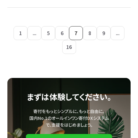
1
...
5
6
7
8
9
...
16
まずは体験してください。
寄付をもっとシンプルに、もっと自由に。
国内No.1のオールインワン寄付DXシステム
で、
支援をはじめましょう。