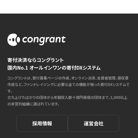
寄付決済ならコングラント
国内No.1 オールインワンの寄付DXシステム
コングラントは、寄付募集ページの作成、オンライン決済、支援者管理、領収書
作成など、ファンドレイジングに必要な全ての機能が揃った寄付DXシステムで
す。
立ち上げたばかりの団体から年間収入数十億円規模の団体まで、3,000以上
の非営利組織に選ばれています。
採用情報
運営会社