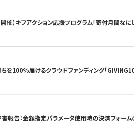
12/7開催】キフアクション応援プログラム「寄付月間なに
を100％届けるクラウドファンディング「GIVING100 b
障害報告：金額指定パラメータ使用時の決済フォーム