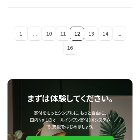
1
...
10
11
12
13
14
...
16
まずは体験してください。
寄付をもっとシンプルに、もっと自由に。
国内No.1のオールインワン寄付DXシステム
で、
支援をはじめましょう。