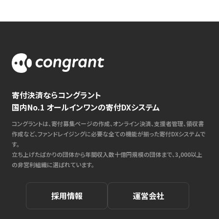
寄付決済ならコングラント
国内No.1 オールインワンの寄付DXシステム
コングラントは、寄付募集ページの作成、オンライン決済、支援者管理、領収書
作成など、ファンドレイジングに必要な全ての機能が揃った寄付DXシステムで
す。
立ち上げたばかりの団体から年間収入数十億円規模の団体まで、3,000以上
の非営利組織に選ばれています。
採用情報
運営会社