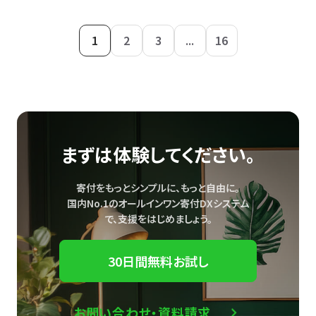
1
2
3
...
16
まずは体験してください。
寄付をもっとシンプルに、もっと自由に。
国内No.1のオールインワン寄付DXシステム
で、
支援をはじめましょう。
30日間無料お試し
お問い合わせ・資料請求