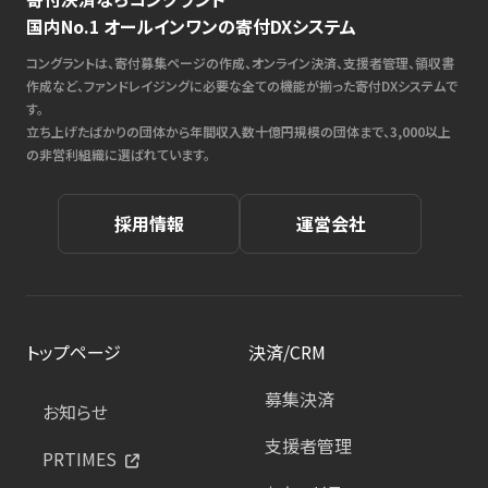
国内No.1 オールインワンの寄付DXシステム
コングラントは、寄付募集ページの作成、オンライン決済、支援者管理、領収書
作成など、ファンドレイジングに必要な全ての機能が揃った寄付DXシステムで
す。
立ち上げたばかりの団体から年間収入数十億円規模の団体まで、3,000以上
の非営利組織に選ばれています。
採用情報
運営会社
トップページ
決済/CRM
募集決済
お知らせ
支援者管理
PRTIMES