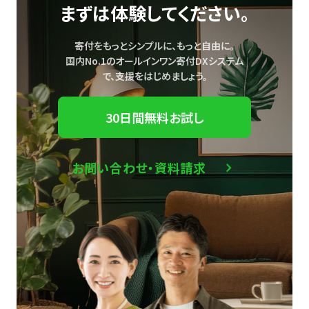
まずは体験してください。
寄付をもっとシンプルに、もっと自由に。
国内No.1のオールインワン寄付DXシステム
で、
支援をはじめましょう。
30日間無料お試し
お問い合わせ・資料請求