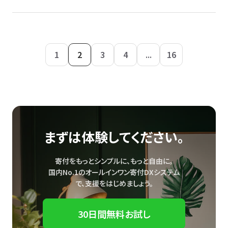
1
2
3
4
...
16
まずは体験してください。
寄付をもっとシンプルに、もっと自由に。
国内No.1のオールインワン寄付DXシステム
で、
支援をはじめましょう。
30日間無料お試し