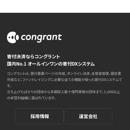
寄付決済ならコングラント
国内No.1 オールインワンの寄付DXシステム
コングラントは、寄付募集ページの作成、オンライン決済、支援者管理、領収書
作成など、ファンドレイジングに必要な全ての機能が揃った寄付DXシステムで
す。
立ち上げたばかりの団体から年間収入数十億円規模の団体まで、3,000以上
の非営利組織に選ばれています。
採用情報
運営会社