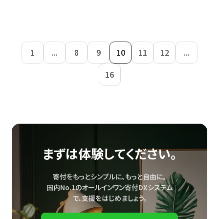
1
...
8
9
10
11
12
...
16
まずは体験してください。
寄付をもっとシンプルに、もっと自由に。
国内No.1のオールインワン寄付DXシステム
で、
支援をはじめましょう。