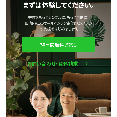
まずは体験してください。
寄付をもっとシンプルに、もっと自由に。
国内No.1のオールインワン寄付DXシステム
で、
支援をはじめましょう。
30日間無料お試し
お問い合わせ・資料請求