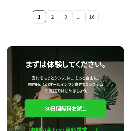
1
2
3
...
16
まずは体験してください。
寄付をもっとシンプルに、もっと自由に。
国内No.1のオールインワン寄付DXシステム
で、
支援をはじめましょう。
30日間無料お試し
お問い合わせ・資料請求