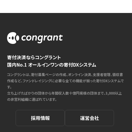
寄付決済ならコングラント
国内No.1 オールインワンの寄付DXシステム
コングラントは、寄付募集ページの作成、オンライン決済、支援者管理、領収書
作成など、ファンドレイジングに必要な全ての機能が揃った寄付DXシステムで
す。
立ち上げたばかりの団体から年間収入数十億円規模の団体まで、3,000以上
の非営利組織に選ばれています。
採用情報
運営会社