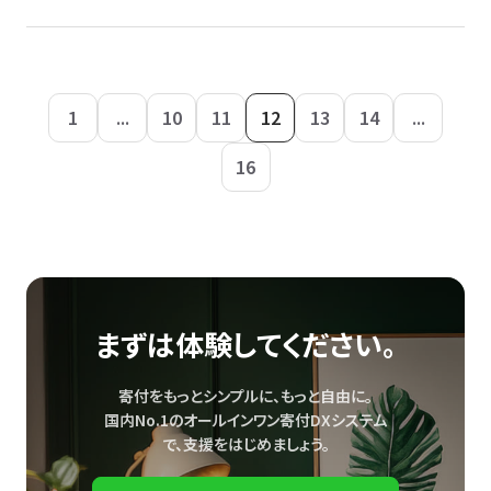
1
...
10
11
12
13
14
...
16
まずは体験してください。
寄付をもっとシンプルに、もっと自由に。
国内No.1のオールインワン寄付DXシステム
で、
支援をはじめましょう。