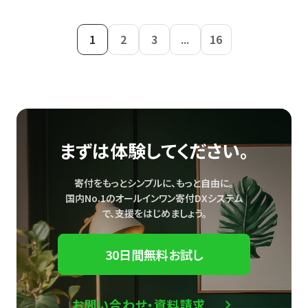
1
2
3
...
16
まずは体験してください。
寄付をもっとシンプルに、もっと自由に。
国内No.1のオールインワン寄付DXシステム
で、
支援をはじめましょう。
30日間無料お試し
お問い合わせ・資料請求