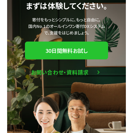
まずは体験してください。
寄付をもっとシンプルに、もっと自由に。
国内No.1のオールインワン寄付DXシステム
で、
支援をはじめましょう。
30日間無料お試し
お問い合わせ・資料請求