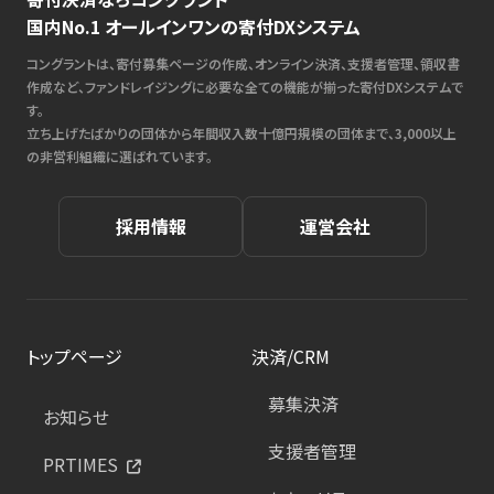
国内No.1 オールインワンの寄付DXシステム
コングラントは、寄付募集ページの作成、オンライン決済、支援者管理、領収書
作成など、ファンドレイジングに必要な全ての機能が揃った寄付DXシステムで
す。
立ち上げたばかりの団体から年間収入数十億円規模の団体まで、3,000以上
の非営利組織に選ばれています。
採用情報
運営会社
トップページ
決済/CRM
募集決済
お知らせ
支援者管理
PRTIMES