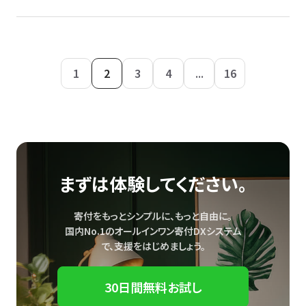
1
2
3
4
...
16
まずは体験してください。
寄付をもっとシンプルに、もっと自由に。
国内No.1のオールインワン寄付DXシステム
で、
支援をはじめましょう。
30日間無料お試し