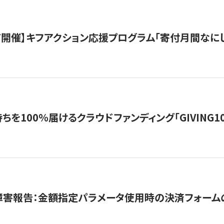
12/7開催】キフアクション応援プログラム「寄付月間なに
を100％届けるクラウドファンディング「GIVING100 b
障害報告：金額指定パラメータ使用時の決済フォーム