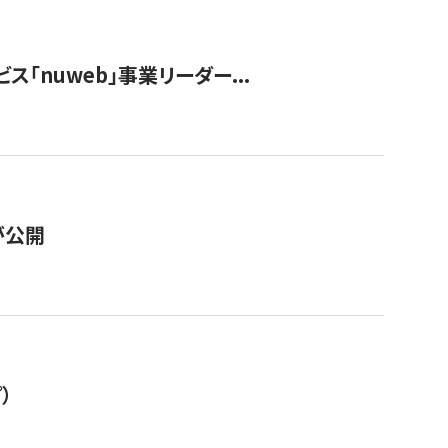
ス「nuweb」事業リーダー...
が公開
）