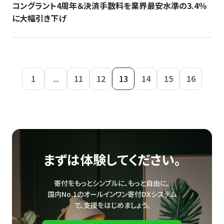
コングラント4周年＆決済手数料を業界最安水準の3.4％
に大幅引き下げ
1
...
11
12
13
14
15
16
まずは体験してください。
寄付をもっとシンプルに、もっと自由に。
国内No.1のオールインワン寄付DXシステム
で、
支援をはじめましょう。