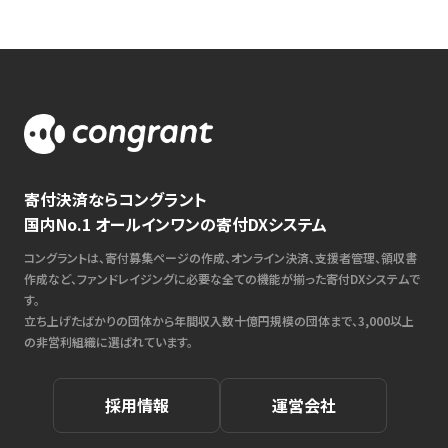
寄付決済ならコングラント
国内No.1 オールインワンの寄付DXシステム
コングラントは、寄付募集ページの作成、オンライン決済、支援者管理、領収書
作成など、ファンドレイジングに必要な全ての機能が揃った寄付DXシステムで
す。
立ち上げたばかりの団体から年間収入数十億円規模の団体まで、3,000以上
の非営利組織に選ばれています。
採用情報
運営会社