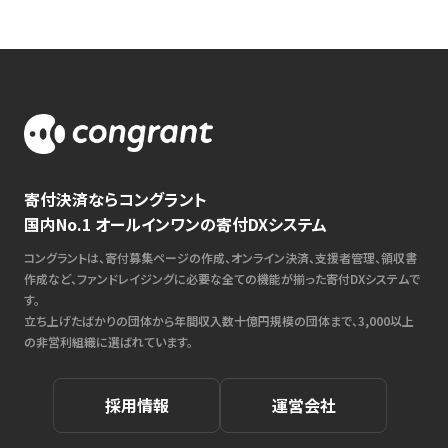
寄付決済ならコングラント
国内No.1 オールインワンの寄付DXシステム
コングラントは、寄付募集ページの作成、オンライン決済、支援者管理、領収書
作成など、ファンドレイジングに必要な全ての機能が揃った寄付DXシステムで
す。
立ち上げたばかりの団体から年間収入数十億円規模の団体まで、3,000以上
の非営利組織に選ばれています。
採用情報
運営会社