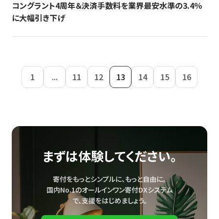
コングラント4周年＆決済手数料を業界最安水準の3.4％
に大幅引き下げ
1
...
11
12
13
14
15
16
まずは体験してください。
寄付をもっとシンプルに、もっと自由に。
国内No.1のオールインワン寄付DXシステム
で、
支援をはじめましょう。