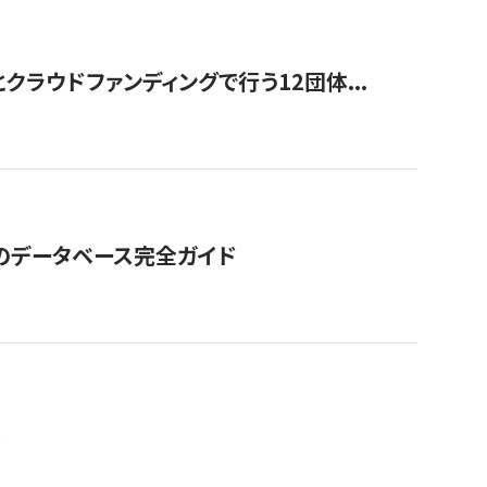
ラウドファンディングで行う12団体...
GOのデータベース完全ガイド
。