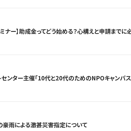
催セミナー】助成金ってどう始める？心構えと申請までに
トセンター主催「10代と20代のためのNPOキャンパ
の豪雨による激甚災害指定について