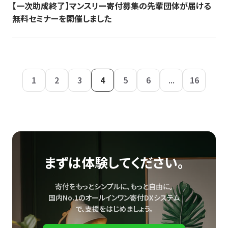
【一次助成終了】マンスリー寄付募集の先輩団体が届ける
無料セミナーを開催しました
1
2
3
4
5
6
...
16
まずは体験してください。
寄付をもっとシンプルに、もっと自由に。
国内No.1のオールインワン寄付DXシステム
で、
支援をはじめましょう。