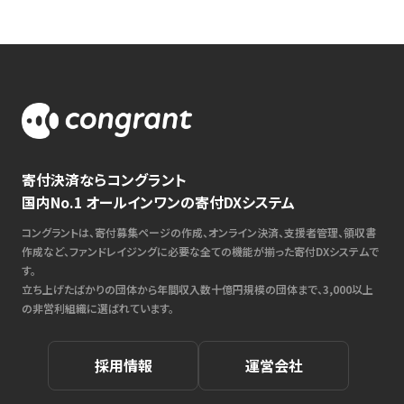
寄付決済ならコングラント
国内No.1 オールインワンの寄付DXシステム
コングラントは、寄付募集ページの作成、オンライン決済、支援者管理、領収書
作成など、ファンドレイジングに必要な全ての機能が揃った寄付DXシステムで
す。
立ち上げたばかりの団体から年間収入数十億円規模の団体まで、3,000以上
の非営利組織に選ばれています。
採用情報
運営会社