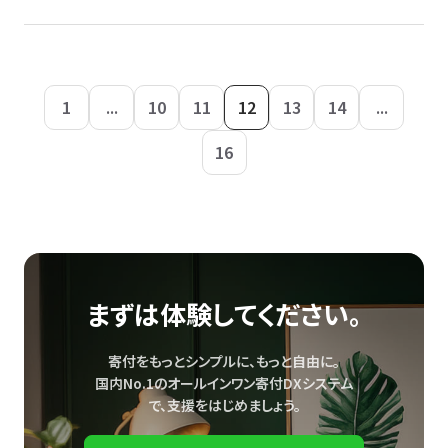
1
...
10
11
12
13
14
...
16
まずは体験してください。
寄付をもっとシンプルに、もっと自由に。
国内No.1のオールインワン寄付DXシステム
で、
支援をはじめましょう。