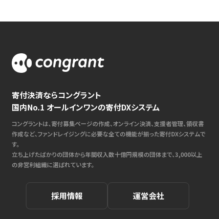
寄付決済ならコングラント
国内No.1 オールインワンの寄付DXシステム
コングラントは、寄付募集ページの作成、オンライン決済、支援者管理、領収書
作成など、ファンドレイジングに必要な全ての機能が揃った寄付DXシステムで
す。
立ち上げたばかりの団体から年間収入数十億円規模の団体まで、3,000以上
の非営利組織に選ばれています。
採用情報
運営会社