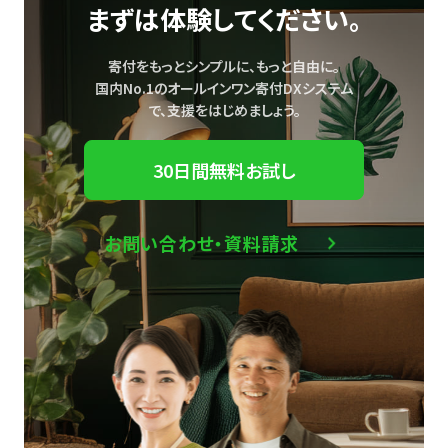
まずは体験してください。
寄付をもっとシンプルに、もっと自由に。
国内No.1のオールインワン寄付DXシステム
で、
支援をはじめましょう。
30日間無料お試し
お問い合わせ・資料請求