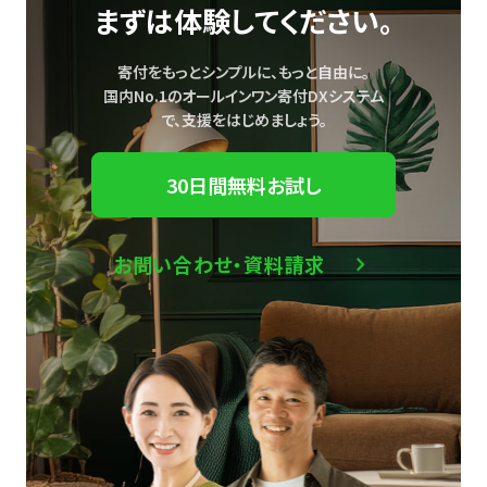
まずは体験してください。
寄付をもっとシンプルに、もっと自由に。
国内No.1のオールインワン寄付DXシステム
で、
支援をはじめましょう。
30日間無料お試し
お問い合わせ・資料請求