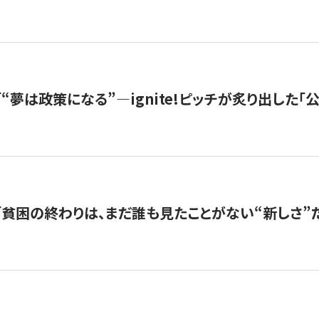
s |「“夢は政策になる”—ignite!ピッチが炙り出した
s |「貧困の終わりは、まだ誰も見たことがない“新しさ”だ