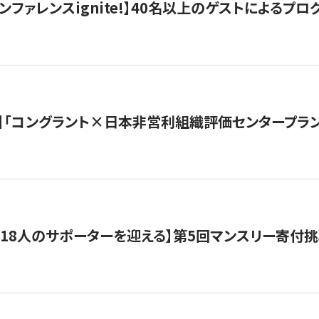
ンファレンスignite!】40名以上のゲストによるプログ
】「コングラント×日本非営利組織評価センタープラ
318人のサポーターを迎える】​​第5回マンスリー寄