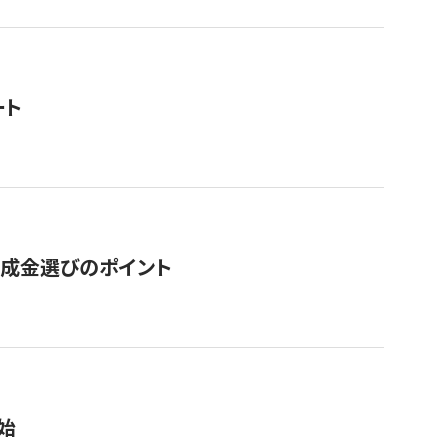
ート
助成金選びのポイント
始