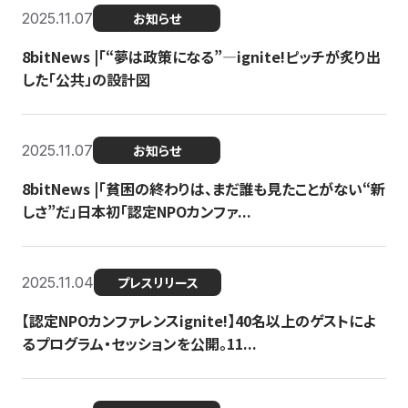
2025.11.07
お知らせ
8bitNews |「“夢は政策になる”—ignite!ピッチが炙り出
した「公共」の設計図
2025.11.07
お知らせ
8bitNews |「貧困の終わりは、まだ誰も見たことがない“新
しさ”だ」日本初「認定NPOカンファ...
2025.11.04
プレスリリース
【認定NPOカンファレンスignite!】40名以上のゲストによ
るプログラム・セッションを公開。11...