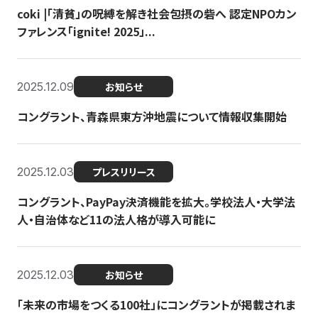
coki |「清貧」の呪縛を解き社会包摂の砦へ 認定NPOカン
ファレンス「ignite! 2025」...
2025.12.09
お知らせ
コングラント、青森県東方沖地震について情報収集開始
2025.12.03
プレスリリース
コングラント、PayPay決済機能を拡大。学校法人・大学法
人・自治体など11の法人格が導入可能に
2025.12.03
お知らせ
「未来の市場をつくる100社」にコングラントが掲載されま