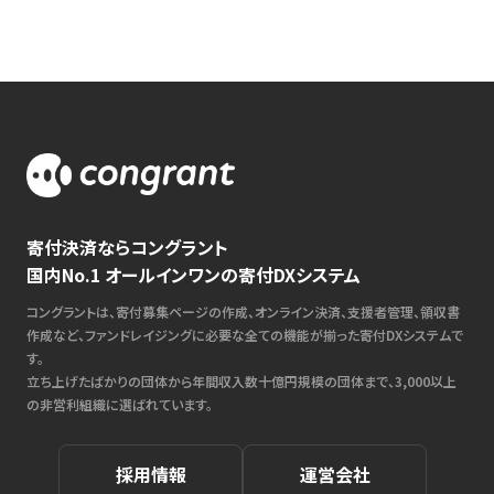
寄付決済ならコングラント
国内No.1 オールインワンの寄付DXシステム
コングラントは、寄付募集ページの作成、オンライン決済、支援者管理、領収書
作成など、ファンドレイジングに必要な全ての機能が揃った寄付DXシステムで
す。
立ち上げたばかりの団体から年間収入数十億円規模の団体まで、3,000以上
の非営利組織に選ばれています。
採用情報
運営会社