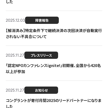
した
2025.12.03
障害報告
【解消済み】特定条件下で継続決済の次回決済が自動実行
されない不具合について
2025.11.27
プレスリリース
「認定NPOカンファレンスignite!」初開催、全国から420名
以上が参加
2025.11.27
お知らせ
コングラントが寄付月間2025のリードパートナーになりま
した