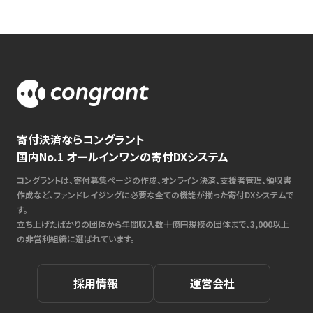
寄付決済ならコングラント
国内No.1 オールインワンの寄付DXシステム
コングラントは、寄付募集ページの作成、オンライン決済、支援者管理、領収書
作成など、ファンドレイジングに必要な全ての機能が揃った寄付DXシステムで
す。
立ち上げたばかりの団体から年間収入数十億円規模の団体まで、3,000以上
の非営利組織に選ばれています。
採用情報
運営会社