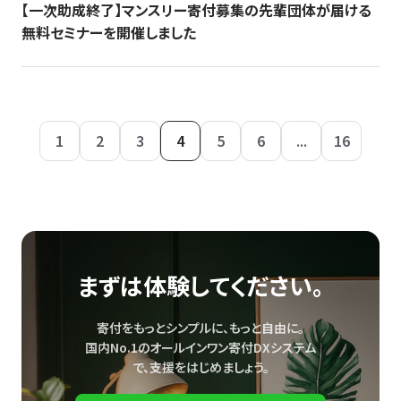
【一次助成終了】マンスリー寄付募集の先輩団体が届ける
無料セミナーを開催しました
1
2
3
4
5
6
...
16
まずは体験してください。
寄付をもっとシンプルに、もっと自由に。
国内No.1のオールインワン寄付DXシステム
で、
支援をはじめましょう。