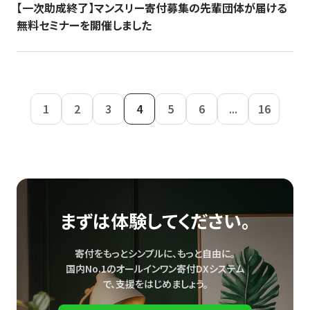
【一次助成終了】マンスリー寄付募集の先輩団体が届ける
無料セミナーを開催しました
1
2
3
4
5
6
...
16
まずは体験してください。
寄付をもっとシンプルに、もっと自由に。
国内No.1のオールインワン寄付DXシステム
で、
支援をはじめましょう。