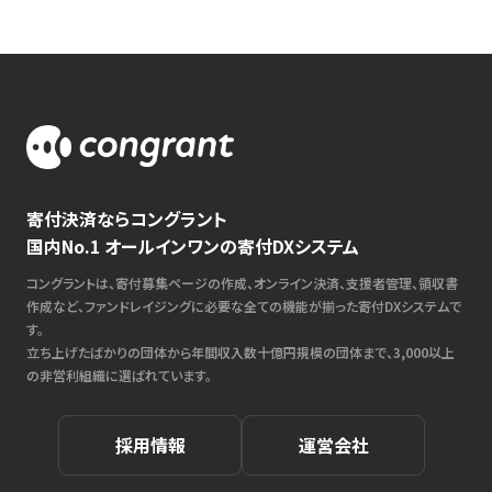
寄付決済ならコングラント
国内No.1 オールインワンの寄付DXシステム
コングラントは、寄付募集ページの作成、オンライン決済、支援者管理、領収書
作成など、ファンドレイジングに必要な全ての機能が揃った寄付DXシステムで
す。
立ち上げたばかりの団体から年間収入数十億円規模の団体まで、3,000以上
の非営利組織に選ばれています。
採用情報
運営会社