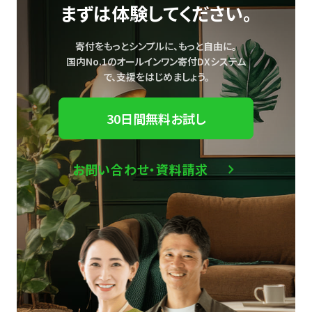
まずは体験してください。
寄付をもっとシンプルに、もっと自由に。
国内No.1のオールインワン寄付DXシステム
で、
支援をはじめましょう。
30日間無料お試し
お問い合わせ・資料請求