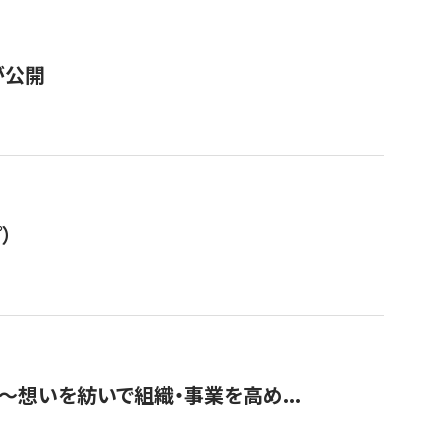
が公開
）
築〜想いを紡いで組織・事業を高め...