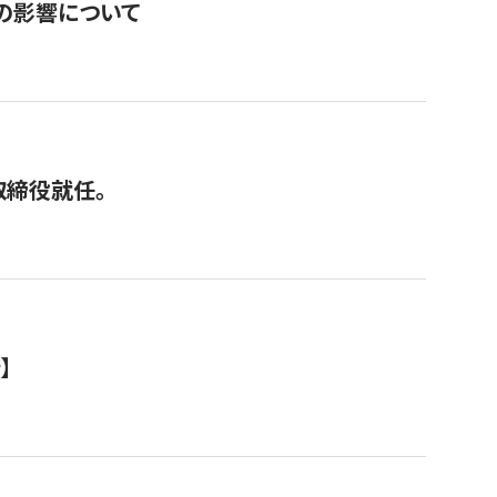
の影響について
取締役就任。
】