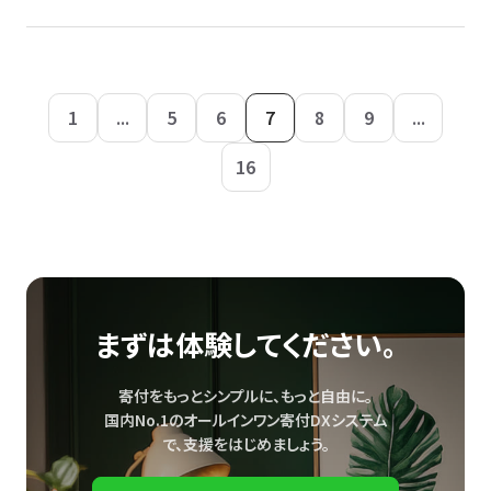
1
...
5
6
7
8
9
...
16
まずは体験してください。
寄付をもっとシンプルに、もっと自由に。
国内No.1のオールインワン寄付DXシステム
で、
支援をはじめましょう。