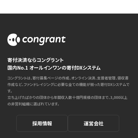
寄付決済ならコングラント
国内No.1 オールインワンの寄付DXシステム
コングラントは、寄付募集ページの作成、オンライン決済、支援者管理、領収書
作成など、ファンドレイジングに必要な全ての機能が揃った寄付DXシステムで
す。
立ち上げたばかりの団体から年間収入数十億円規模の団体まで、3,000以上
の非営利組織に選ばれています。
採用情報
運営会社