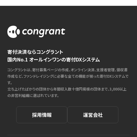
寄付決済ならコングラント
国内No.1 オールインワンの寄付DXシステム
コングラントは、寄付募集ページの作成、オンライン決済、支援者管理、領収書
作成など、ファンドレイジングに必要な全ての機能が揃った寄付DXシステムで
す。
立ち上げたばかりの団体から年間収入数十億円規模の団体まで、3,000以上
の非営利組織に選ばれています。
採用情報
運営会社