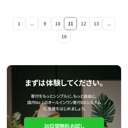
1
...
9
10
11
12
13
...
16
まずは体験してください。
寄付をもっとシンプルに、もっと自由に。
国内No.1のオールインワン寄付DXシステム
で、
支援をはじめましょう。
30日間無料お試し