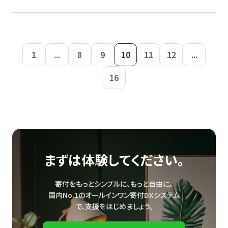
1
...
8
9
10
11
12
...
16
まずは体験してください。
寄付をもっとシンプルに、もっと自由に。
国内No.1のオールインワン寄付DXシステム
で、
支援をはじめましょう。