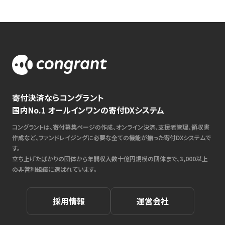
寄付決済ならコングラント
国内No.1 オールインワンの寄付DXシステム
コングラントは、寄付募集ページの作成、オンライン決済、支援者管理、領収書
作成など、ファンドレイジングに必要な全ての機能が揃った寄付DXシステムで
す。
立ち上げたばかりの団体から年間収入数十億円規模の団体まで、3,000以上
の非営利組織に選ばれています。
採用情報
運営会社