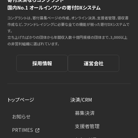
国内No.1 オールインワンの寄付DXシステム
コングラントは、寄付募集ページの作成、オンライン決済、支援者管理、領収書
作成など、ファンドレイジングに必要な全ての機能が揃った寄付DXシステムで
す。
立ち上げたばかりの団体から年間収入数十億円規模の団体まで、3,000以上
の非営利組織に選ばれています。
採用情報
運営会社
トップページ
決済/CRM
募集決済
お知らせ
支援者管理
PRTIMES