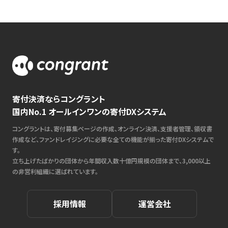
寄付決済ならコングラント
国内No.1 オールインワンの寄付DXシステム
コングラントは、寄付募集ページの作成、オンライン決済、支援者管理、領収書
作成など、ファンドレイジングに必要な全ての機能が揃った寄付DXシステムで
す。
立ち上げたばかりの団体から年間収入数十億円規模の団体まで、3,000以上
の非営利組織に選ばれています。
採用情報
運営会社