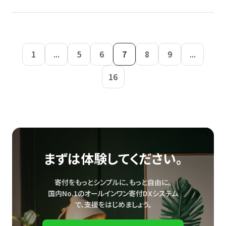
1
...
5
6
7
8
9
...
16
まずは体験してください。
寄付をもっとシンプルに、もっと自由に。
国内No.1のオールインワン寄付DXシステム
で、
支援をはじめましょう。