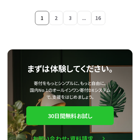
1
2
3
...
16
まずは体験してください。
寄付をもっとシンプルに、もっと自由に。
国内No.1のオールインワン寄付DXシステム
で、
支援をはじめましょう。
30日間無料お試し
お問い合わせ・資料請求