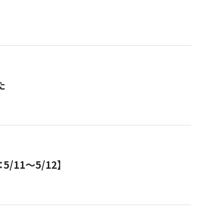
た
11～5/12】