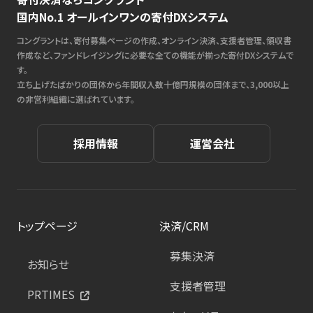
国内No.1 オールインワンの寄付DXシステム
コングラントは、寄付募集ページの作成、オンライン決済、支援者管理、領収書
作成など、ファンドレイジングに必要な全ての機能が揃った寄付DXシステムで
す。
立ち上げたばかりの団体から年間収入数十億円規模の団体まで、3,000以上
の非営利組織に選ばれています。
採用情報
運営会社
トップページ
決済/CRM
募集決済
お知らせ
支援者管理
PRTIMES