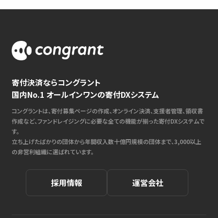
寄付決済ならコングラント
国内No.1 オールインワンの寄付DXシステム
コングラントは、寄付募集ページの作成、オンライン決済、支援者管理、領収書
作成など、ファンドレイジングに必要な全ての機能が揃った寄付DXシステムで
す。
立ち上げたばかりの団体から年間収入数十億円規模の団体まで、3,000以上
の非営利組織に選ばれています。
採用情報
運営会社