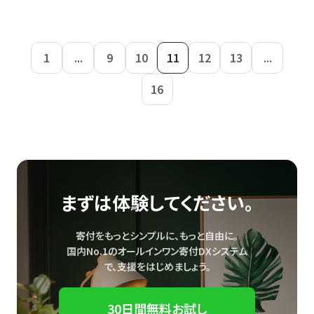
1
...
9
10
11
12
13
...
16
まずは体験してください。
寄付をもっとシンプルに、もっと自由に。
国内No.1のオールインワン寄付DXシステム
で、
支援をはじめましょう。
30日間無料お試し