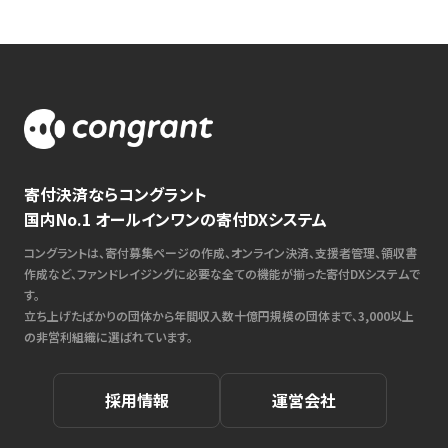
寄付決済ならコングラント
国内No.1 オールインワンの寄付DXシステム
コングラントは、寄付募集ページの作成、オンライン決済、支援者管理、領収書
作成など、ファンドレイジングに必要な全ての機能が揃った寄付DXシステムで
す。
立ち上げたばかりの団体から年間収入数十億円規模の団体まで、3,000以上
の非営利組織に選ばれています。
採用情報
運営会社