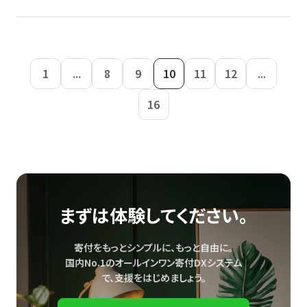
1
...
8
9
10
11
12
...
16
まずは体験してください。
寄付をもっとシンプルに、もっと自由に。
国内No.1のオールインワン寄付DXシステム
で、
支援をはじめましょう。