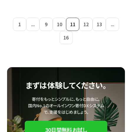
1
...
9
10
11
12
13
...
16
まずは体験してください。
寄付をもっとシンプルに、もっと自由に。
国内No.1のオールインワン寄付DXシステム
で、
支援をはじめましょう。
30日間無料お試し