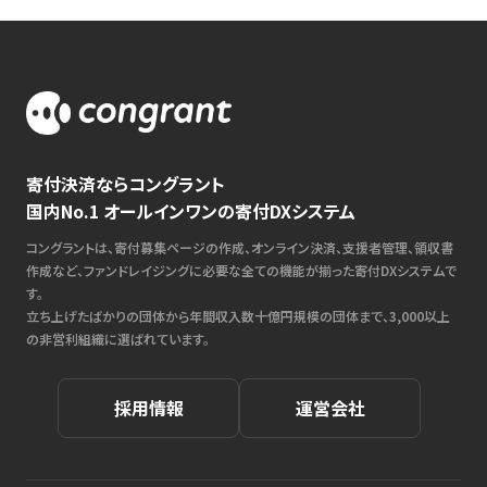
寄付決済ならコングラント
国内No.1 オールインワンの寄付DXシステム
コングラントは、寄付募集ページの作成、オンライン決済、支援者管理、領収書
作成など、ファンドレイジングに必要な全ての機能が揃った寄付DXシステムで
す。
立ち上げたばかりの団体から年間収入数十億円規模の団体まで、3,000以上
の非営利組織に選ばれています。
採用情報
運営会社