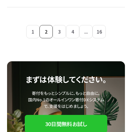
1
2
3
4
...
16
まずは体験してください。
寄付をもっとシンプルに、もっと自由に。
国内No.1のオールインワン寄付DXシステム
で、
支援をはじめましょう。
30日間無料お試し