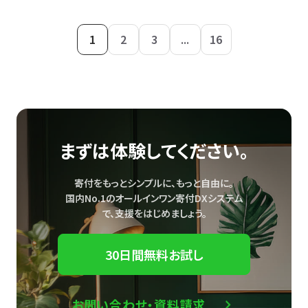
1
2
3
...
16
まずは体験してください。
寄付をもっとシンプルに、もっと自由に。
国内No.1のオールインワン寄付DXシステム
で、
支援をはじめましょう。
30日間無料お試し
お問い合わせ・資料請求