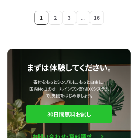
1
2
3
...
16
まずは体験してください。
寄付をもっとシンプルに、もっと自由に。
国内No.1のオールインワン寄付DXシステム
で、
支援をはじめましょう。
30日間無料お試し
お問い合わせ・資料請求