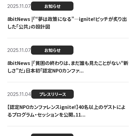
2025.11.07
お知らせ
8bitNews |「“夢は政策になる”—ignite!ピッチが炙り出
した「公共」の設計図
2025.11.07
お知らせ
8bitNews |「貧困の終わりは、まだ誰も見たことがない“新
しさ”だ」日本初「認定NPOカンファ...
2025.11.04
プレスリリース
【認定NPOカンファレンスignite!】40名以上のゲストによ
るプログラム・セッションを公開。11...