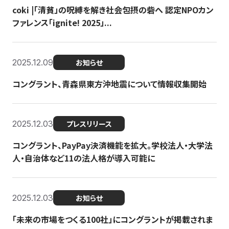
coki |「清貧」の呪縛を解き社会包摂の砦へ 認定NPOカン
ファレンス「ignite! 2025」...
2025.12.09
お知らせ
コングラント、青森県東方沖地震について情報収集開始
2025.12.03
プレスリリース
コングラント、PayPay決済機能を拡大。学校法人・大学法
人・自治体など11の法人格が導入可能に
2025.12.03
お知らせ
「未来の市場をつくる100社」にコングラントが掲載されま