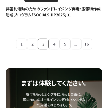
非営利活動のためのファンドレイジング伴走・広報物作成
助成プログラム「SOCIALSHIP2025」エ...
1
2
3
4
5
...
16
まずは体験してください。
寄付をもっとシンプルに、もっと自由に。
国内No.1のオールインワン寄付DXシステム
で、
支援をはじめましょう。