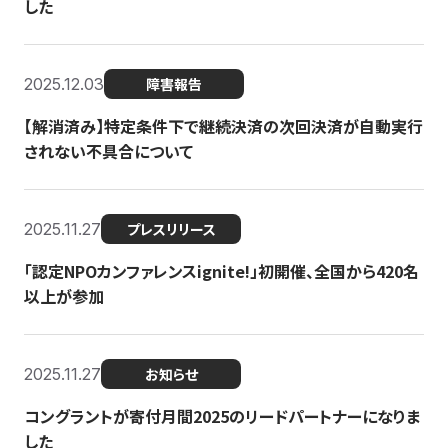
した
2025.12.03
障害報告
【解消済み】特定条件下で継続決済の次回決済が自動実行
されない不具合について
2025.11.27
プレスリリース
「認定NPOカンファレンスignite!」初開催、全国から420名
以上が参加
2025.11.27
お知らせ
コングラントが寄付月間2025のリードパートナーになりま
した