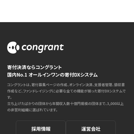
寄付決済ならコングラント
国内No.1 オールインワンの寄付DXシステム
コングラントは、寄付募集ページの作成、オンライン決済、支援者管理、領収書
作成など、ファンドレイジングに必要な全ての機能が揃った寄付DXシステムで
す。
立ち上げたばかりの団体から年間収入数十億円規模の団体まで、3,000以上
の非営利組織に選ばれています。
採用情報
運営会社