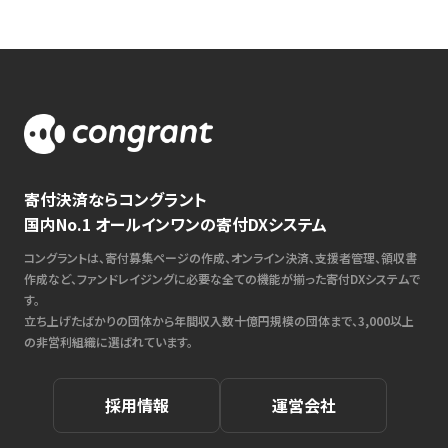
寄付決済ならコングラント
国内No.1 オールインワンの寄付DXシステム
コングラントは、寄付募集ページの作成、オンライン決済、支援者管理、領収書
作成など、ファンドレイジングに必要な全ての機能が揃った寄付DXシステムで
す。
立ち上げたばかりの団体から年間収入数十億円規模の団体まで、3,000以上
の非営利組織に選ばれています。
採用情報
運営会社