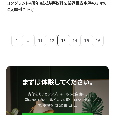
コングラント4周年＆決済手数料を業界最安水準の3.4％
に大幅引き下げ
1
...
11
12
13
14
15
16
まずは体験してください。
寄付をもっとシンプルに、もっと自由に。
国内No.1のオールインワン寄付DXシステム
で、
支援をはじめましょう。